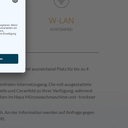
W-LAN
KOSTENFREI
Villa und bietet ausreichend Platz für bis zu 4
nfreien Internetzugang. Die voll ausgestattete
welle und Ceranfeld zu Ihrer Verfügung, während
 stehen im Haus Münzwaschmaschine und -trockner
h. An der Information werden auf Anfrage gegen
lt.