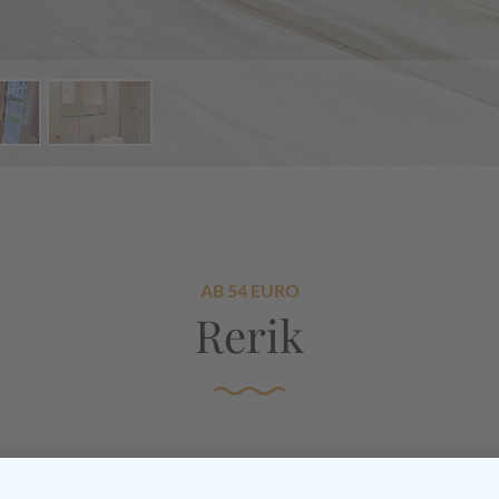
AB 54 EURO
Rerik