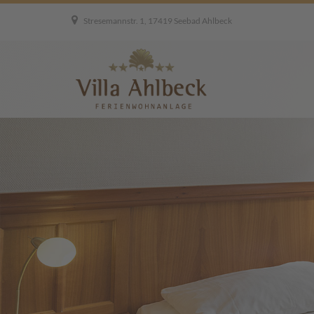
Stresemannstr. 1, 17419 Seebad Ahlbeck