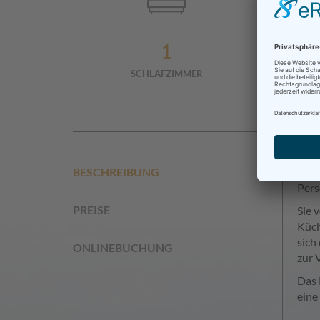
1
SCHLAFZIMMER
BESCHREIBUNG
Die 
Pers
PREISE
Sie 
Küch
sich
ONLINEBUCHUNG
zur 
Das 
eine