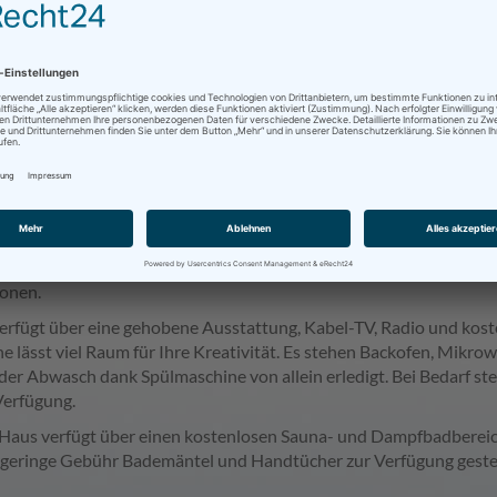
2
Kabel-TV
PERSONEN (4 MAX)
KOSTENFREI
Ferienwohnung Rerik mit Terasse
befindet sich im Erdgeschoss der 
onen.
verfügt über eine gehobene Ausstattung, Kabel-TV, Radio und koste
e lässt viel Raum für Ihre Kreativität. Es stehen Backofen, Mikro
 der Abwasch dank Spülmaschine von allein erledigt. Bei Bedarf
Verfügung.
Haus verfügt über einen kostenlosen Sauna- und Dampfbadbereic
 geringe Gebühr Bademäntel und Handtücher zur Verfügung gestel