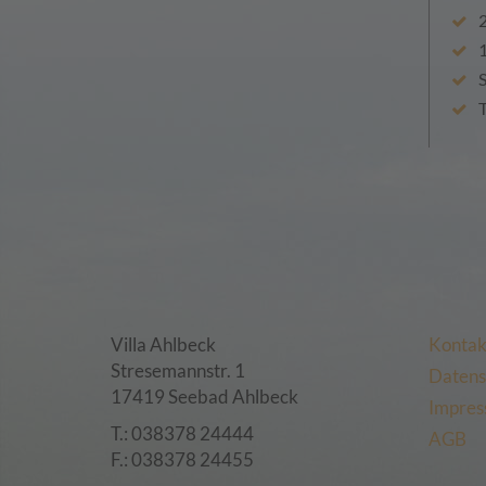
2
1
S
T
Villa Ahlbeck
Kontak
Stresemannstr. 1
Datens
17419 Seebad Ahlbeck
Impre
T.: 038378 24444
AGB
F.: 038378 24455