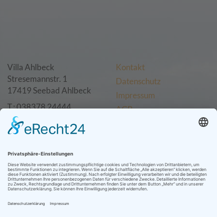
Villa Ahlbeck
Kontakt
Stresemannstr. 1
Datenschutz
17419 Seebad Ahlbeck
Impressum
T.: 038378 24444
AGB
F.: 038378 24455
info@villa-ahlbeck-
Facebook
usedom.de
Instagram
Twitter
GooglePlus