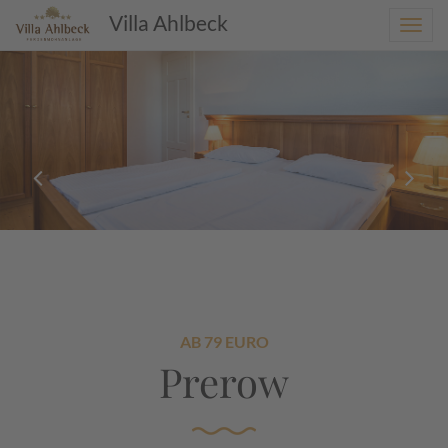
Villa Ahlbeck
Toggl
navig
AB 79 EURO
Prerow