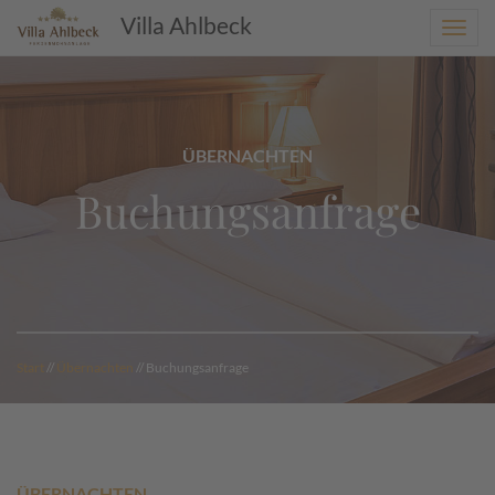
Villa Ahlbeck
Toggl
navig
ÜBERNACHTEN
Buchungsanfrage
Start
//
Übernachten
// Buchungsanfrage
ÜBERNACHTEN