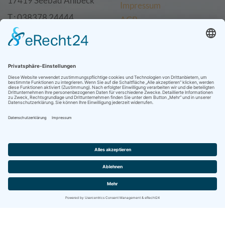
17419 Seebad Ahlbeck
Impressum
T.: 038378 24444
AGB
F.: 038378 24455
info@villa-ahlbeck-
Facebook
usedom.de
Instagram
Twitter
GooglePlus